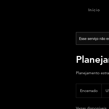
Início
Esse serviço não e
Planej
Planejamento estra
150
Dólare
Encerrado
E
U
ameri
n
c
Vagas disponíveis
e