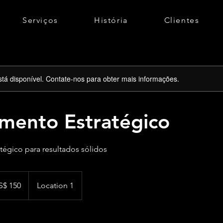
Serviços
História
Clientes
stá disponível. Contate-nos para obter mais informações.
amento Estratégico
tégico para resultados sólidos
s
S$ 150
Location 1
canos