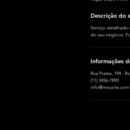
r
r
Descrição do s
a
d
Serviço detalhado 
o
do seu negócio. Fo
Informações d
Rua Prates, 194 - B
(11) 3456-7890
info@meusite.com