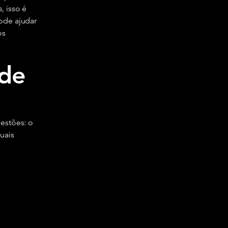
, isso é
ode ajudar
os
 de
uestões: o
uais