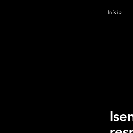
Início
Ise
res