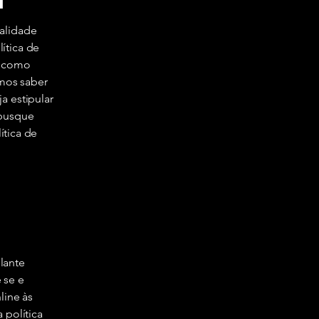
nalidade
ítica de
u como
mos saber
a estipular
 busque
ítica de
lante
e se e
line às
 política