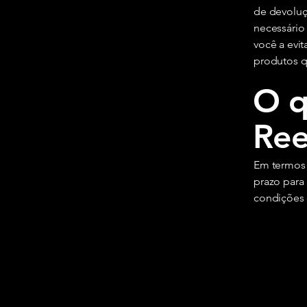
de devoluç
necessário
você a evit
produtos q
O q
Re
Em termos 
prazo para
condições 