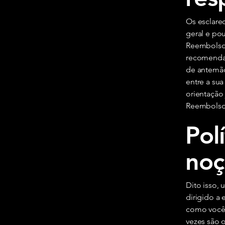
Os esclare
geral e po
Reembolso.
recomendaç
de antemão
entre a su
orientação 
Reembolso
Pol
noç
Dito isso,
dirigido a 
como você 
vezes são o